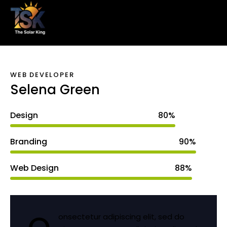
WEB DEVELOPER
Selena Green
Design
80%
Branding
90%
Web Design
88%
onsectetur adipiscing elit, sed do