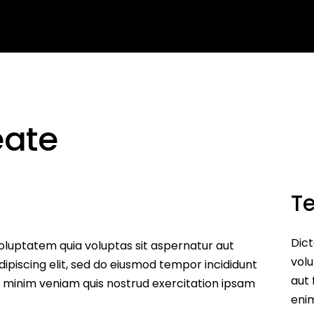
arning
Services
About us
Contact us
Blog
eate
T
Dic
luptatem quia voluptas sit aspernatur aut
volu
 Adipiscing elit, sed do eiusmod tempor incididunt
aut 
m minim veniam quis nostrud exercitation ipsam
enim