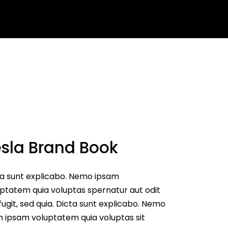
s
Get Quote
esla Brand Book
ta sunt explicabo. Nemo ipsam
ptatem quia voluptas spernatur aut odit
fugit, sed quia. Dicta sunt explicabo. Nemo
 ipsam voluptatem quia voluptas sit