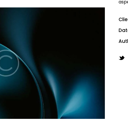
aspe
Cli
Dat
Aut