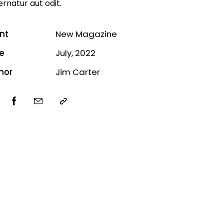
rnatur aut odit.
ent
New Magazine
e
July, 2022
hor
Jim Carter